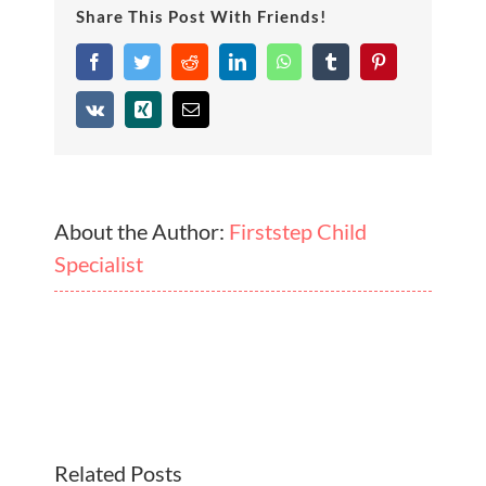
Share This Post With Friends!
Facebook
Twitter
Reddit
LinkedIn
WhatsApp
Tumblr
Pinterest
Vk
Xing
Email
About the Author:
Firststep Child
Specialist
Related Posts