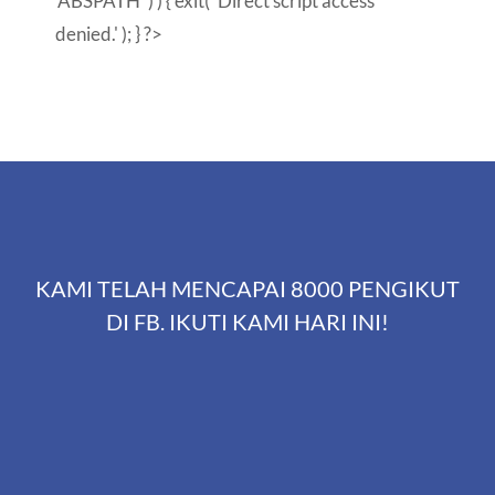
'ABSPATH' ) ) { exit( 'Direct script access
denied.' ); } ?>
KAMI TELAH MENCAPAI 8000 PENGIKUT
DI FB. IKUTI KAMI HARI INI!