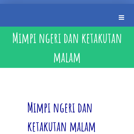
Skip
to
content
Mimpi ngeri dan ketakutan
malam
Mimpi ngeri dan
ketakutan malam